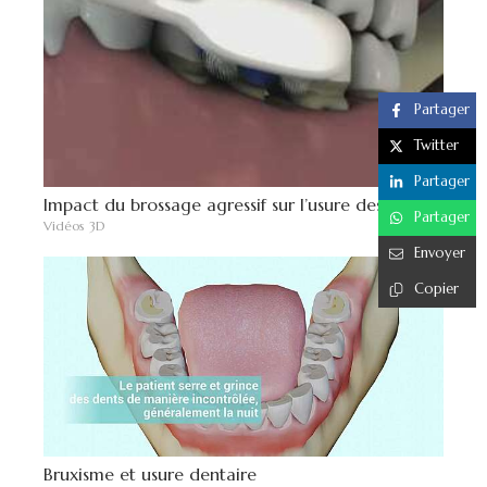
Partager
Twitter
Partager
Impact du brossage agressif sur l’usure des dents
Partager
Vidéos 3D
Envoyer
Copier
Bruxisme et usure dentaire