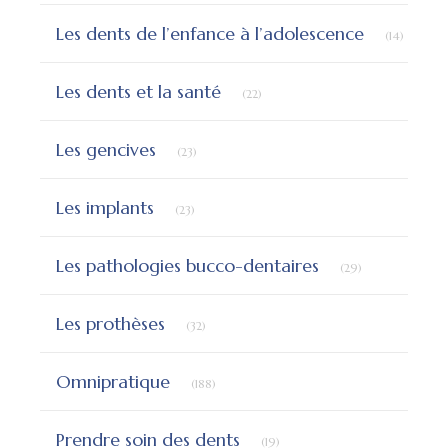
Articles
Les dents de l’enfance à l’adolescence
(14)
Articles Count
Les dents et la santé
(22)
Articles Count
Les gencives
(23)
Articles Count
Les implants
(23)
Articles Count
Les pathologies bucco-dentaires
(29)
Articles Count
Les prothèses
(32)
Articles Count
Omnipratique
(188)
Articles Count
Prendre soin des dents
(19)