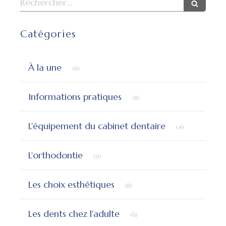
Catégories
Articles Count
À la une
(6)
Articles Count
Informations pratiques
(8)
Articles Count
L'équipement du cabinet dentaire
(4)
Articles Count
L'orthodontie
(9)
Articles Count
Les choix esthétiques
(11)
Articles Count
Les dents chez l'adulte
(6)