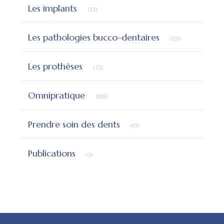
Articles Count
Les implants
(23)
Articles Count
Les pathologies bucco-dentaires
(29)
Articles Count
Les prothèses
(32)
Articles Count
Omnipratique
(188)
Articles Count
Prendre soin des dents
(19)
Articles Count
Publications
(2)