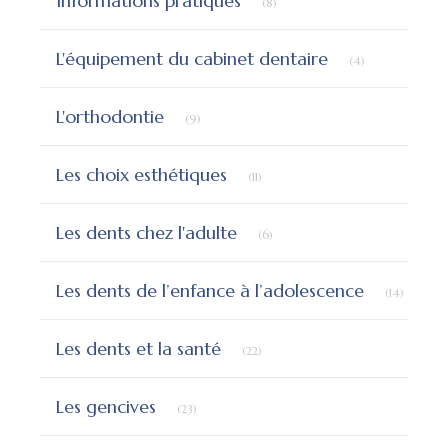
Informations pratiques
(8)
Articles Count
L'équipement du cabinet dentaire
(4)
Articles Count
L'orthodontie
(9)
Articles Count
Les choix esthétiques
(11)
Articles Count
Les dents chez l'adulte
(6)
Articles
Les dents de l’enfance à l’adolescence
(14)
Articles Count
Les dents et la santé
(22)
Articles Count
Les gencives
(23)