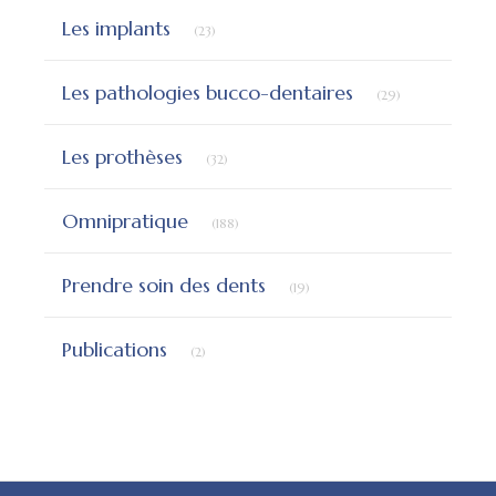
Articles Count
Les implants
(23)
Articles Count
Les pathologies bucco-dentaires
(29)
Articles Count
Les prothèses
(32)
Articles Count
Omnipratique
(188)
Articles Count
Prendre soin des dents
(19)
Articles Count
Publications
(2)