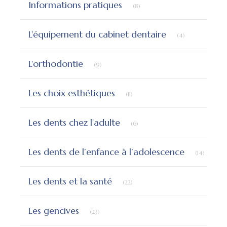
Informations pratiques
(8)
Articles Count
L'équipement du cabinet dentaire
(4)
Articles Count
L'orthodontie
(9)
Articles Count
Les choix esthétiques
(11)
Articles Count
Les dents chez l'adulte
(6)
Articles
Les dents de l’enfance à l’adolescence
(14)
Articles Count
Les dents et la santé
(22)
Articles Count
Les gencives
(23)